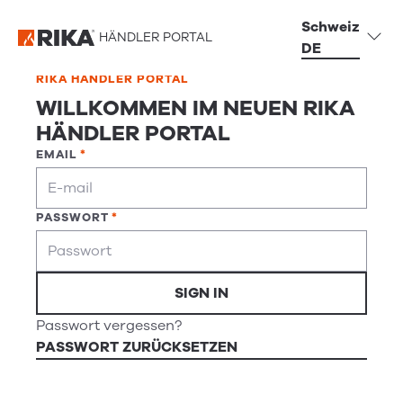
SUCHE
Schweiz
HÄNDLER PORTAL
DE
RIKA HÄNDLER PORTAL
Wenn Sie nach einem Service-Ticket suchen,
LANGUAGE
SERVICE
SHOP
WILLKOMMEN IM NEUEN RIKA
wechseln Sie bitte zur
HÄNDLER PORTAL
Ticketübersicht
EMAIL
Schweiz DE
Ersatzteile
Ticketübersicht
Suisse FR
PASSWORT
Zubehör
SIGN IN
Passwort vergessen?
PASSWORT ZURÜCKSETZEN